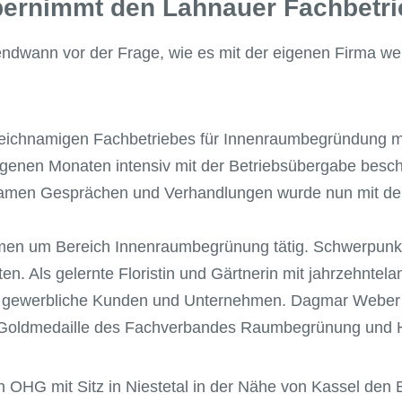
rnimmt den Lahnauer Fachbetri
endwann vor der Frage, wie es mit der eigenen Firma w
leichnamigen Fachbetriebes für Innenraumbegründung mu
enen Monaten intensiv mit der Betriebsübergabe beschä
samen Gesprächen und Verhandlungen wurde nun mit de
en um Bereich Innenraumbegrünung tätig. Schwerpunkt i
n. Als gelernte Floristin und Gärtnerin mit jahrzehntel
gewerbliche Kunden und Unternehmen. Dagmar Weber is
ie Goldmedaille des Fachverbandes Raumbegrünung und H
HG mit Sitz in Niestetal in der Nähe von Kassel den Be