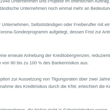
it 1948 Unternehmen und Projekte im öffentlichen Auftra
ttelständische Unternehmen noch einmal mehr an Bedeutu
nternehmen, Selbstständigen oder Freiberufler mit ein
Corona-Sonderprogramm aufgelegt, dessen Frist zur Ant
ine erneute Anhebung der Kreditobergrenzen, reduzierte
e von 90 bis zu 100 % des Bankenrisikos aus.
 Option zur Aussetzung von Tilgungsraten über zwei Jahre
nahme des Kreditrisikos durch die KfW, erleichtert die 