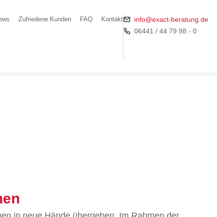
ews
Zufriedene Kunden
FAQ
Kontakt
info@exact-beratung.de
06441 / 44 79 98 - 0
hen
kirchen in neue Hände übergeben. Im Rahmen der