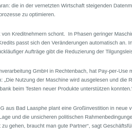
u daran: die in der vernetzten Wirtschaft steigenden Dat
rozesse zu optimieren.
ät von Kreditnehmern schont. In Phasen geringer Maschi
 Kredits passt sich den Veränderungen automatisch an. I
ückläufiger Aufträge gibt die Reduzierung der Tilgungslei
verarbeitung GmbH in Rechtenbach, hat Pay-per-Use mit
n: „Die Nutzung der Maschine wird ausgelesen und die Rat
ank beim Testen neuer Produkte unterstützen konnten.
aus Bad Laasphe plant eine Großinvestition in neue vo
Lage und die unsicheren politischen Rahmenbedingungen
tt zu gehen, braucht man gute Partner“, sagt Geschäftsfü