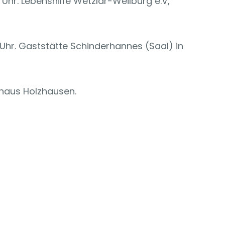
 Uhr. Lebenshilfe Wetzlar-Weilburg e.V,
 Uhr. Gaststätte Schinderhannes (Saal) in
tehaus Holzhausen.